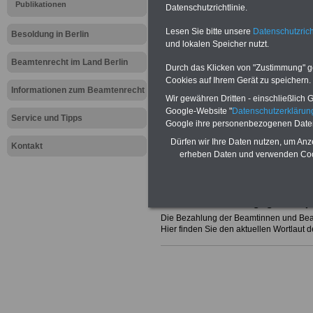
Publikationen
Bundesbesoldungsgesetz (B
Datenschutzrichtlinie.
Lesen Sie bitte unsere
Datenschutzrich
PDF-SERVICE mit Büchern und e
Besoldung in Berlin
und lokalen Speicher nutzt.
Zum Komplettpreis von nur 15 Euro i
einer Laufzeit von 12 Monaten könn
Beamtenrecht im Land Berlin
Durch das Klicken von "Zustimmung" geb
Bücher und eBooks zum Beamtenrech
Cookies auf Ihrem Gerät zu speichern.
herunterladen, lesen und ausdrucke
Informationen zum Beamtenrecht
Geld, Tarifrecht, Beamtenversorgung,
Wir gewähren Dritten - einschließlich Go
Nebentätigkeitsrecht, Frauen im öffe
Google-Website "
Datenschutzerkläru
Berufseinstieg im öffentlichen Dienst
Service und Tipps
Google ihre personenbezogenen Date
Daneben bieten wir Mustervorlagen f
Dürfen wir Ihre Daten nutzen, um Anz
Schriftwechsel mit der Behördenleitu
Kontakt
Nebentätigkeit, Anträgen auf Teilzeit
erheben Daten und verwenden Cook
>>>Jetzt den komfortablen PDF-S
Bundesbesoldungsgesetz (
Die Bezahlung der Beamtinnen und Bea
Hier finden Sie den aktuellen Wortlaut 