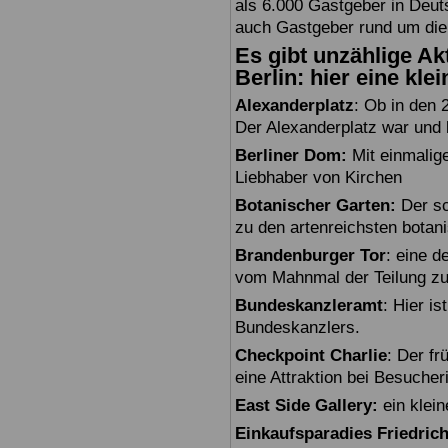
als 6.000 Gastgeber in Deuts
auch Gastgeber rund um die
Es gibt unzählige Akt
Berlin: hier eine kle
Alexanderplatz
: Ob in den 
Der Alexanderplatz war und bl
Berliner Dom:
Mit einmalig
Liebhaber von Kirchen
Botanischer Garten:
Der sc
zu den artenreichsten botan
Brandenburger Tor
: eine 
vom Mahnmal der Teilung zu
Bundeskanzleramt
: Hier i
Bundeskanzlers.
Checkpoint Charlie
: Der fr
eine Attraktion bei Besuche
East Side Gallery:
ein klein
Einkaufsparadies Friedric