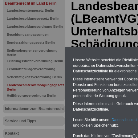
Landesbea
Beamtenrecht im Land Berlin
Landesbeamtengesetz Berlin
(LBeamtVG) 
Landesbesoldungsgesetz Berlin
Landesbesoldungsordnung Berlin
Unterhaltsb
Besoldungsanpassungen
Schädigung
Sonderzahlungsgesetz Berlin
Stellenobergrenzenverordnung
ungeborene
Berlin
Unsere Website beachtet die Richtlini
Leistungsstufenverordnung Berlin
europäischer Datenschutzvorschrifte
Lehrkräftezulagenverordnung
Datenschutzrichtlinie für elektronisch
BEHÖRDEN-ABO
mit drei Ratgebern
25,00 Euro: Wissenswertes für Bea
Nebentätigkeitsverordnung Berlin
Diese Internetseite verwendet Cookie
und Beamte, Beamten-versorgungsr
Dienste und Funktionen bereitzustell
Landesbeamtenversorgungsgesetz
(Bund/Länder) sowie Beihilferecht i
Berlin
Personalisierung von Anzeigen verwende
Ländern. Alle drei Ratgeber sind über
Heilfürsorgeverordnung Berlin
personalisierte Werbung genutzt.
gegliedert und erläutern auch komp-li
Sachverhalte verständlich (auch für M
Diese Internetseite macht Gebrauch von
terinnen und Mitarbeiter des öffentli
Informationen zum Beamtenrecht
Datenschutzrichtlinie.
Dienstes im
Land
Berlin
geeignet)
BEHÖRDEN-ABO
>
Lesen Sie bitte unsere
Datenschutzrich
bestellen
Service und Tipps
und lokalen Speicher nutzt.
ACHTUNG Neue Broschüre zum vorb
Teilweise fünfstellige Nachzahlungen
Kontakt
Durch das Klicken von "Zustimmung" geb
Beamtinnen & Beamte in Bund und 