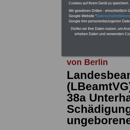
Cookies auf Ihrem Gerät zu speichern.
durch die Neuregelung der amtsang
Alimentation
>>>zur (Vor)Beste
Wir gewähren Dritten - einschließlich Go
Google-Website "
Datenschutzerkläru
Google ihre personenbezogenen Date
Dürfen wir Ihre Daten nutzen, um Anz
erheben Daten und verwenden Cook
Zur Übersicht d
Landesbeamten
von Berlin
Landesbea
(LBeamtVG) 
38a
Unterha
Schädigung
ungeborene