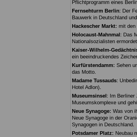
Pflichtprogramm eines Berli
Fernsehturm Berlin
: Der F
Bauwerk in Deutschland und
Hackescher Markt:
mit den 
Holocaust-Mahnmal
: Das M
Nationalsozialisten ermorde
Kaiser-Wilhelm-Gedächtni
ein beeindruckendes Zeiche
Kurfürstendamm:
Sehen un
das Motto.
Madame Tussauds
: Unbedi
Hotel Adlon).
Museumsinsel
: Im Berline
Museumskomplexe und gehö
Neue Synagoge:
Was von ihr
Neue Synagoge in der Oranie
Synagogen in Deutschland.
Potsdamer Platz:
Neubau na