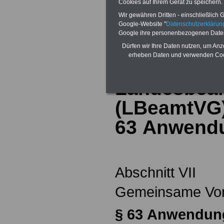
Cookies auf Ihrem Gerät zu speichern.
Wir gewähren Dritten - einschließlich Go
Zur Übersicht d
Google-Website "
Datenschutzerkläru
Google ihre personenbezogenen Date
Landesbeamten
Dürfen wir Ihre Daten nutzen, um Anz
erheben Daten und verwenden Cook
von Berlin
Landesbea
(LBeamtVG) 
63
Anwendu
Abschnitt VII
Gemeinsame Vors
§ 63
Anwendung