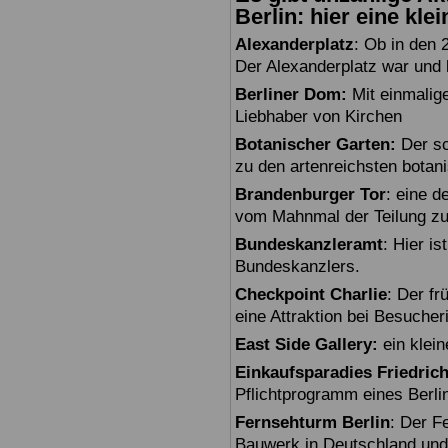
Berlin: hier eine kle
Alexanderplatz
: Ob in den 
Der Alexanderplatz war und bl
Berliner Dom:
Mit einmalig
Liebhaber von Kirchen
Botanischer Garten:
Der sc
zu den artenreichsten botan
Brandenburger Tor
: eine 
vom Mahnmal der Teilung zu
Bundeskanzleramt
: Hier i
Bundeskanzlers.
Checkpoint Charlie
: Der fr
eine Attraktion bei Besuche
East Side Gallery:
ein klein
Einkaufsparadies Friedric
Pflichtprogramm eines Berli
Fernsehturm Berlin
: Der F
Bauwerk in Deutschland und