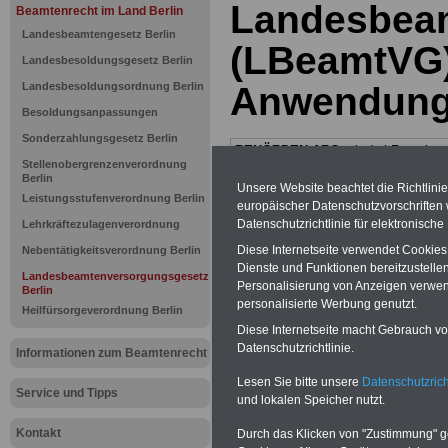
Landesbea
Beamtenrecht im Land Berlin
Landesbeamtengesetz Berlin
(LBeamtVG) 
Landesbesoldungsgesetz Berlin
Landesbesoldungsordnung Berlin
Anwendung
Besoldungsanpassungen
Sonderzahlungsgesetz Berlin
BEHÖRDEN-ABO
mit drei Ratgebern
Stellenobergrenzenverordnung
25,00 Euro: Wissenswertes für Bea
Berlin
und Beamte, Beamten-versorgungsr
Unsere Website beachtet die Richtlini
(Bund/Länder) sowie Beihilferecht i
Leistungsstufenverordnung Berlin
europäischer Datenschutzvorschrifte
Ländern. Alle drei Ratgeber sind über
Datenschutzrichtlinie für elektronisch
Lehrkräftezulagenverordnung
gegliedert und erläutern auch komp-li
Sachverhalte verständlich (auch für M
Diese Internetseite verwendet Cookie
Nebentätigkeitsverordnung Berlin
terinnen und Mitarbeiter des öffentli
Dienste und Funktionen bereitzustell
Landesbeamtenversorgungsgesetz
Dienstes im
Land
Personalisierung von Anzeigen verwende
Berlin
Berlin
geeignet)
BEHÖRDEN-ABO
>
personalisierte Werbung genutzt.
bestellen
Heilfürsorgeverordnung Berlin
Diese Internetseite macht Gebrauch von
ACHTUNG Neue Broschüre zum vorb
Datenschutzrichtlinie.
Teilweise fünfstellige Nachzahlungen
Informationen zum Beamtenrecht
Beamtinnen & Beamte in Bund und 
durch die Neuregelung der amtsang
Lesen Sie bitte unsere
Datenschutzrich
Service und Tipps
Alimentation
>>>zur (Vor)Beste
und lokalen Speicher nutzt.
Kontakt
Durch das Klicken von "Zustimmung" geb