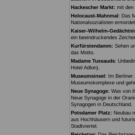
Hackescher Markt:
mit den 
Holocaust-Mahnmal
: Das M
Nationalsozialisten ermorde
Kaiser-Wilhelm-Gedächtni
ein beeindruckendes Zeiche
Kurfürstendamm:
Sehen un
das Motto.
Madame Tussauds
: Unbedi
Hotel Adlon).
Museumsinsel
: Im Berline
Museumskomplexe und gehö
Neue Synagoge:
Was von ihr
Neue Synagoge in der Oranie
Synagogen in Deutschland.
Potsdamer Platz:
Neubau na
aus Hochhäusern und futuris
Stadtviertel.
Reichstag:
Das Reichstagsg